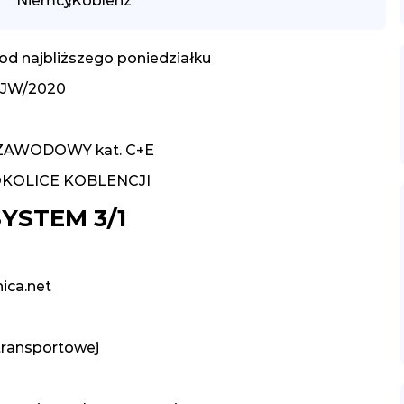
Niemcy
,
Koblenz
 najbliższego poniedziałku
FJW/2020
ZAWODOWY kat. C+E
 OKOLICE KOBLENCJI
YSTEM 3/1
ica.net
 transportowej