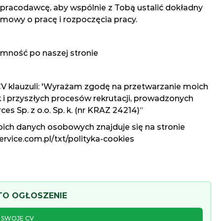
pracodawcę, aby wspólnie z Tobą ustalić dokładny
umowy o pracę i rozpoczęcia pracy.
jemność po naszej stronie
 CV klauzuli: 'Wyrażam zgodę na przetwarzanie moich
i przyszłych procesów rekrutacji, prowadzonych
s Sp. z o.o. Sp. k. (nr KRAZ 24214)“
ich danych osobowych znajduje się na stronie
ervice.com.pl/txt/polityka-cookies
 TO OGŁOSZENIE
J SWOJE CV