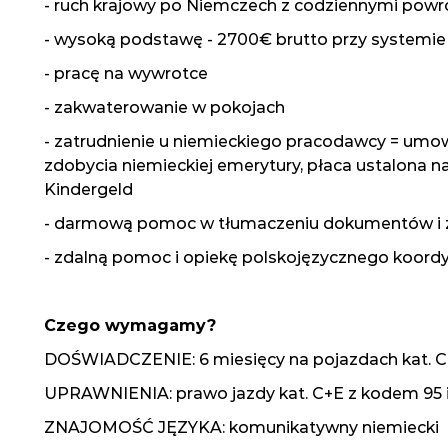
- ruch krajowy po Niemczech z codziennymi pow
- wysoką podstawę - 2700€ brutto przy systemie 3/
- pracę na wywrotce
- zakwaterowanie w pokojach
- zatrudnienie u niemieckiego pracodawcy = umo
zdobycia niemieckiej emerytury, płaca ustalona n
Kindergeld
- darmową pomoc w tłumaczeniu dokumentów i za
- zdalną pomoc i opiekę polskojęzycznego koordyn
Czego wymagamy?
DOŚWIADCZENIE: 6 miesięcy na pojazdach kat. 
UPRAWNIENIA: prawo jazdy kat. C+E z kodem 95 i
ZNAJOMOŚĆ JĘZYKA: komunikatywny niemiecki