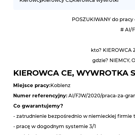
Kierowcy
,
Kierowcy CE
,
Kierowca wywrotki
POSZUKIWANY do pracy od
# AI/
kto? KIEROWCA 
gdzie? NIEMCY,
KIEROWCA CE, WYWROTKA S
Miejsce pracy:
Koblenz
Numer referencyjny:
AI/FJW/2020/praca-za-gran
Co gwarantujemy?
- zatrudnienie bezpośrednio w niemieckiej firmie
- pracę w dogodnym systemie 3/1