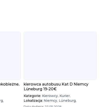
ekobieżne,
kierowca autobusu Kat D Niemcy
Lüneburg 19-20€
Kategorie:
Kierowcy,
Kurier,
g,
Lokalizacja:
Niemcy,
Lüneburg,
Data dodania: 22.05.2026