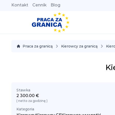
Kontakt
Cennik
Blog
Praca za granicą
Kierowcy za granicą
Kier
Ki
Stawka
2 300.00
€
( netto za godzinę )
Kategoria