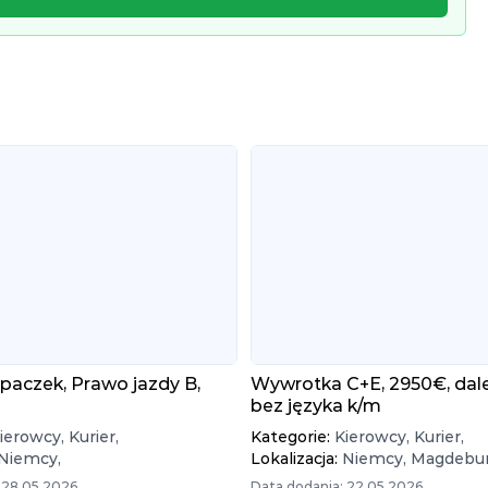
paczek, Prawo jazdy B,
Wywrotka C+E, 2950€, dal
bez języka k/m
ierowcy,
Kurier,
Kategorie:
Kierowcy,
Kurier,
Niemcy,
Lokalizacja:
Niemcy,
Magdebur
 28.05.2026
Data dodania: 22.05.2026