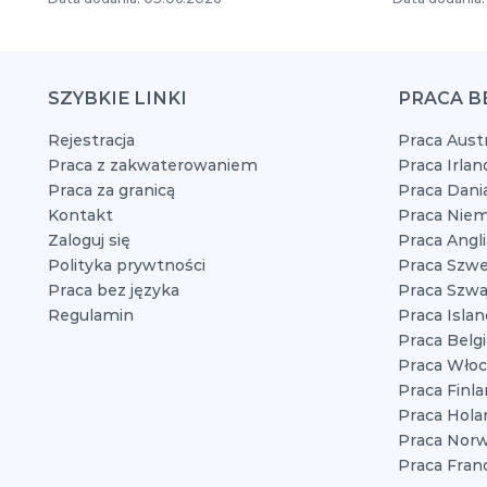
SZYBKIE LINKI
PRACA B
Rejestracja
Praca Austr
Praca z zakwaterowaniem
Praca Irlan
Praca za granicą
Praca Dani
Kontakt
Praca Niem
Zaloguj się
Praca Angli
Polityka prywtności
Praca Szwe
Praca bez języka
Praca Szwaj
Regulamin
Praca Islan
Praca Belgi
Praca Włoc
Praca Finla
Praca Hola
Praca Norw
Praca Franc