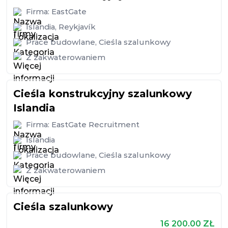
Firma:
EastGate
Islandia
,
Reykjavík
Prace budowlane
,
Cieśla szalunkowy
Z zakwaterowaniem
Cieśla konstrukcyjny szalunkowy
Islandia
Firma:
EastGate Recruitment
Islandia
Prace budowlane
,
Cieśla szalunkowy
Z zakwaterowaniem
Cieśla szalunkowy
16 200.00
ZŁ