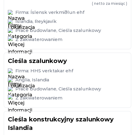
( netto za miesiąc )
Firma:
Íslensk verkmiðlun ehf
Islandia
,
Reykjavík
Prace budowlane
,
Cieśla szalunkowy
Z zakwaterowaniem
Cieśla szalunkowy
Firma:
HHS verktakar ehf
Anglia
,
Islandia
Prace budowlane
,
Cieśla szalunkowy
Z zakwaterowaniem
Cieśla konstrukcyjny szalunkowy
Islandia