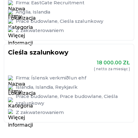
Firma:
EastGate Recruitment
Anglia
,
Islandia
Prace budowlane
,
Cieśla szalunkowy
Z zakwaterowaniem
Cieśla szalunkowy
18 000.00
ZŁ
( netto za miesiąc )
Firma:
Íslensk verkmiðlun ehf
Islandia
,
Islandia
,
Reykjavík
Prace budowlane
,
Prace budowlane
,
Cieśla
szalunkowy
Z zakwaterowaniem