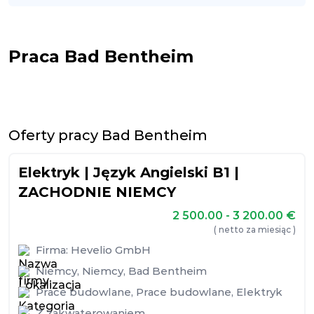
Praca Bad Bentheim
Oferty pracy Bad Bentheim
Elektryk | Język Angielski B1 |
ZACHODNIE NIEMCY
2 500.00 - 3 200.00
€
( netto za miesiąc )
Firma:
Hevelio GmbH
Niemcy
,
Niemcy
,
Bad Bentheim
Prace budowlane
,
Prace budowlane
,
Elektryk
Z zakwaterowaniem