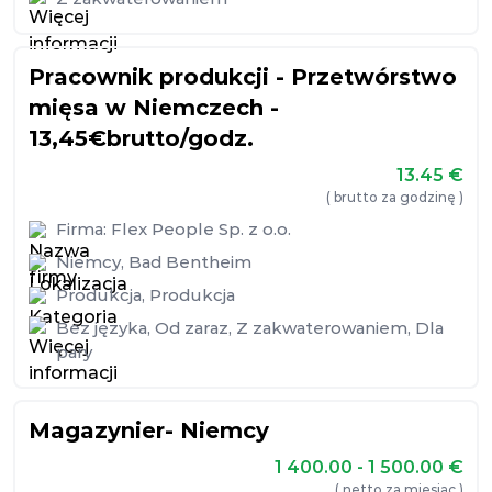
Pracownik produkcji - Przetwórstwo
mięsa w Niemczech -
13,45€brutto/godz.
13.45
€
( brutto za godzinę )
Firma:
Flex People Sp. z o.o.
Niemcy
,
Bad Bentheim
Produkcja
,
Produkcja
Bez języka
,
Od zaraz
,
Z zakwaterowaniem
,
Dla
pary
Magazynier- Niemcy
1 400.00 - 1 500.00
€
( netto za miesiąc )