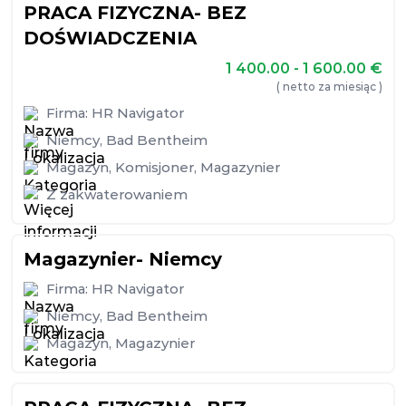
PRACA FIZYCZNA- BEZ
DOŚWIADCZENIA
1 400.00 - 1 600.00
€
( netto za miesiąc )
Firma:
HR Navigator
Niemcy
,
Bad Bentheim
Magazyn
,
Komisjoner
,
Magazynier
Z zakwaterowaniem
Magazynier- Niemcy
Firma:
HR Navigator
Niemcy
,
Bad Bentheim
Magazyn
,
Magazynier