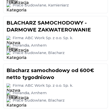
Prace budowlane
,
Kamieniarz
BLACHARZ SAMOCHODOWY -
DARMOWE ZAKWATEROWANIE
Firma:
ABC Work Sp. z o.o. Sp. k.
Holandia
,
Arnhem
Prace budowlane
,
Blacharz
Blacharz samochodowy od 600€
netto tygodniowo
Firma:
ABC Work Sp. z o.o. Sp. k.
Holandia
,
Arnhem
Prace budowlane
,
Blacharz