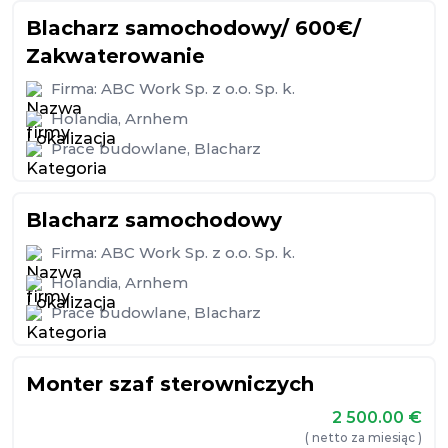
Blacharz samochodowy/ 600€/
Zakwaterowanie
Firma:
ABC Work Sp. z o.o. Sp. k.
Holandia
,
Arnhem
Prace budowlane
,
Blacharz
Blacharz samochodowy
Firma:
ABC Work Sp. z o.o. Sp. k.
Holandia
,
Arnhem
Prace budowlane
,
Blacharz
Monter szaf sterowniczych
2 500.00
€
( netto za miesiąc )