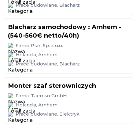
Prace budowlane
,
Blacharz
Blacharz samochodowy : Arnhem -
(540-560€ netto/40h)
Firma:
Pran Sp. z o.o.
Holandia
,
Arnhem
Prace budowlane
,
Blacharz
Monter szaf sterowniczych
Firma:
Taemso GmbH
Holandia
,
Arnhem
Prace budowlane
,
Elektryk