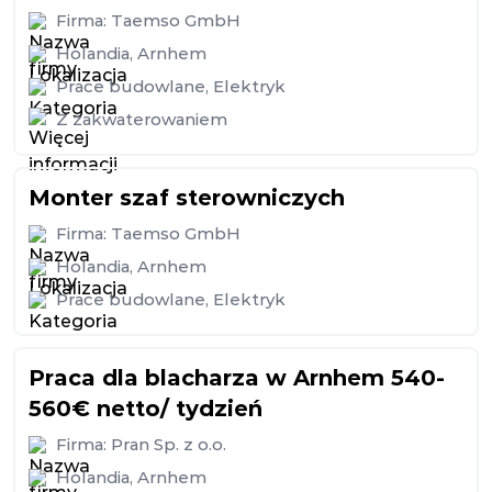
Firma:
Taemso GmbH
Holandia
,
Arnhem
Prace budowlane
,
Elektryk
Z zakwaterowaniem
Monter szaf sterowniczych
Firma:
Taemso GmbH
Holandia
,
Arnhem
Prace budowlane
,
Elektryk
Praca dla blacharza w Arnhem 540-
560€ netto/ tydzień
Firma:
Pran Sp. z o.o.
Holandia
,
Arnhem