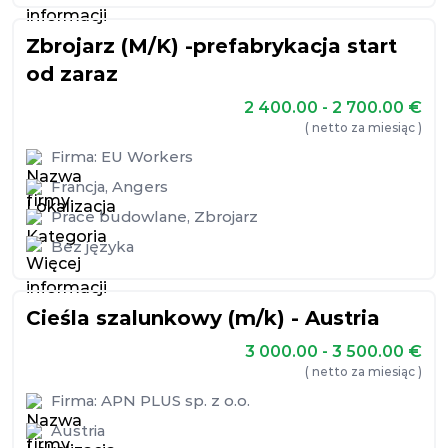
Zbrojarz (M/K) -prefabrykacja start
od zaraz
2 400.00 - 2 700.00
€
( netto za miesiąc )
Firma:
EU Workers
Francja
,
Angers
Prace budowlane
,
Zbrojarz
Bez języka
Cieśla szalunkowy (m/k) - Austria
3 000.00 - 3 500.00
€
( netto za miesiąc )
Firma:
APN PLUS sp. z o.o.
Austria