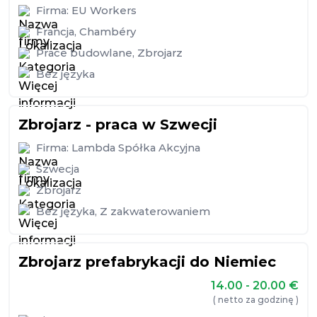
Firma:
EU Workers
Francja
,
Chambéry
Prace budowlane
,
Zbrojarz
Bez języka
Zbrojarz - praca w Szwecji
Firma:
Lambda Spółka Akcyjna
Szwecja
Zbrojarz
Bez języka
,
Z zakwaterowaniem
Zbrojarz prefabrykacji do Niemiec
14.00 - 20.00
€
( netto za godzinę )