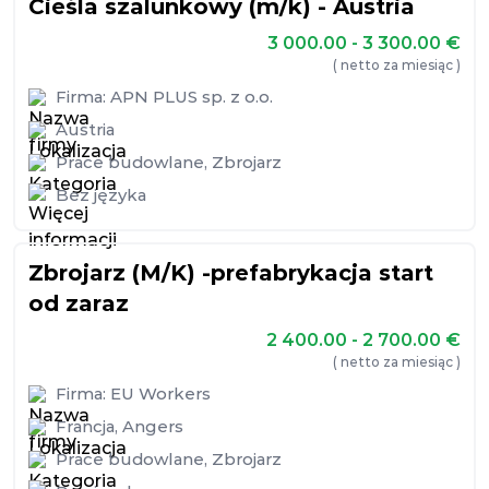
Cieśla szalunkowy (m/k) - Austria
3 000.00 - 3 300.00
€
( netto za miesiąc )
Firma:
APN PLUS sp. z o.o.
Austria
Prace budowlane
,
Zbrojarz
Bez języka
Zbrojarz (M/K) -prefabrykacja start
od zaraz
2 400.00 - 2 700.00
€
( netto za miesiąc )
Firma:
EU Workers
Francja
,
Angers
Prace budowlane
,
Zbrojarz