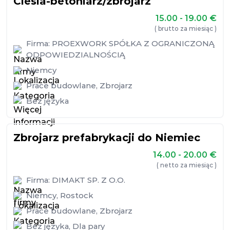
Cieśla-betoniarz/zbrojarz
15.00 - 19.00
€
( brutto za miesiąc )
Firma:
PROEXWORK SPÓŁKA Z OGRANICZONĄ
ODPOWIEDZIALNOŚCIĄ
Niemcy
Prace budowlane
,
Zbrojarz
Bez języka
Zbrojarz prefabrykacji do Niemiec
14.00 - 20.00
€
( netto za miesiąc )
Firma:
DIMAKT SP. Z O.O.
Niemcy
,
Rostock
Prace budowlane
,
Zbrojarz
Bez języka
,
Dla pary