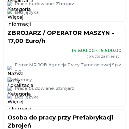
Prace budowlane
,
Zbrojarz
Bez języka
ZBROJARZ / OPERATOR MASZYN -
17,00 Euro/h
14 500.00 - 15 500.00
( brutto za miesiąc )
Firma:
MR JOB Agencja Pracy Tymczasowej Sp.z
o.o.
Niemcy
Prace budowlane
,
Zbrojarz
Bez języka
Osoba do pracy przy Prefabrykacji
Zbrojeń