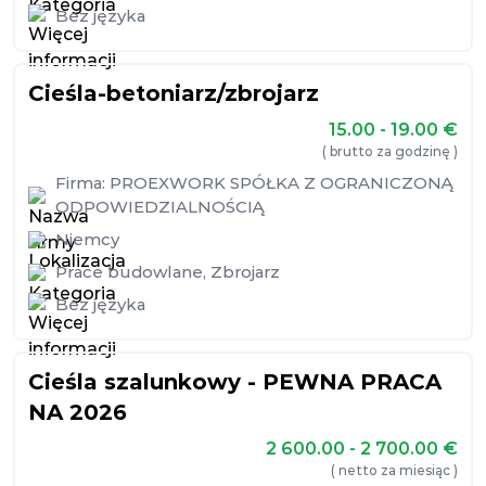
Bez języka
Cieśla-betoniarz/zbrojarz
15.00 - 19.00
€
( brutto za godzinę )
Firma:
PROEXWORK SPÓŁKA Z OGRANICZONĄ
ODPOWIEDZIALNOŚCIĄ
Niemcy
Prace budowlane
,
Zbrojarz
Bez języka
Cieśla szalunkowy - PEWNA PRACA
NA 2026
2 600.00 - 2 700.00
€
( netto za miesiąc )