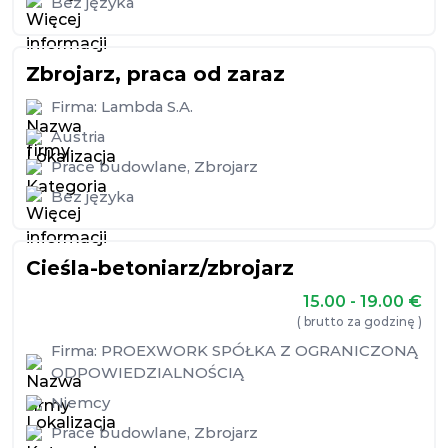
Bez języka
Zbrojarz, praca od zaraz
Firma:
Lambda S.A.
Austria
Prace budowlane
,
Zbrojarz
Bez języka
Cieśla-betoniarz/zbrojarz
15.00 - 19.00
€
( brutto za godzinę )
Firma:
PROEXWORK SPÓŁKA Z OGRANICZONĄ
ODPOWIEDZIALNOŚCIĄ
Niemcy
Prace budowlane
,
Zbrojarz