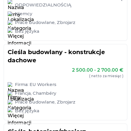
ODPOWIEDZIALNOŚCIĄ
Niemcy
Prace budowlane
,
Zbrojarz
Bez języka
Cieśla budowlany - konstrukcje
dachowe
2 500.00 - 2 700.00
€
( netto za miesiąc )
Firma:
EU Workers
Francja
,
Chambéry
Prace budowlane
,
Zbrojarz
Bez języka