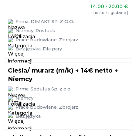
14.00 - 20.00
€
( netto za godzinę )
Firma:
DIMAKT SP. Z O.O.
Niemcy
,
Rostock
Prace budowlane
,
Zbrojarz
Bez języka
,
Dla pary
Cieśla/ murarz (m/k) → 14€ netto →
Niemcy
Firma:
Sedulus Sp. z o.o.
Niemcy
Prace budowlane
,
Zbrojarz
Bez języka