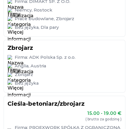
Firma:
DIMAKT SP. Z O.O.
Niemcy
,
Rostock
Prace budowlane
,
Zbrojarz
Bez języka
,
Dla pary
Zbrojarz
Firma:
ADK Polska Sp. z o.o.
Anglia
,
Austria
Zbrojarz
Bez języka
Cieśla-betoniarz/zbrojarz
15.00 - 19.00
€
( brutto za godzinę )
Firma:
PROEXWORK SPÓŁKA Z OGRANICZONĄ