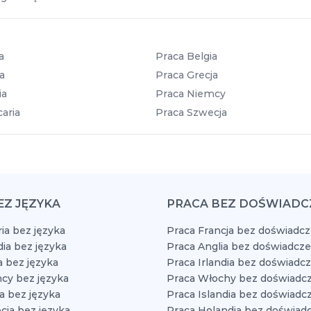
a
Praca Belgia
a
Praca Grecja
ia
Praca Niemcy
aria
Praca Szwecja
EZ JĘZYKA
PRACA BEZ DOŚWIADC
ia bez języka
Praca Francja bez doświadcz
dia bez języka
Praca Anglia bez doświadcze
a bez języka
Praca Irlandia bez doświadc
cy bez języka
Praca Włochy bez doświadcz
a bez języka
Praca Islandia bez doświadc
cja bez języka
Praca Holandia bez doświad