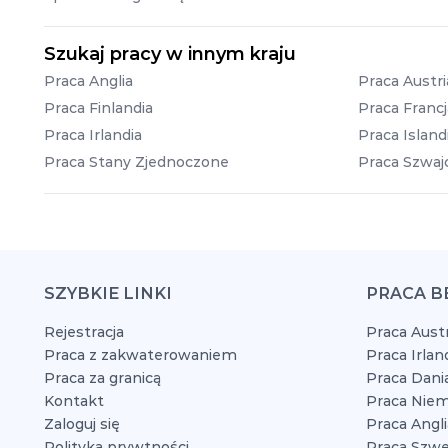
Szukaj pracy w innym kraju
Praca Anglia
Praca Austri
Praca Finlandia
Praca Francj
Praca Irlandia
Praca Island
Praca Stany Zjednoczone
Praca Szwajc
SZYBKIE LINKI
PRACA B
Rejestracja
Praca Austr
Praca z zakwaterowaniem
Praca Irlan
Praca za granicą
Praca Dani
Kontakt
Praca Niem
Zaloguj się
Praca Angli
Polityka prywtności
Praca Szwe