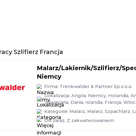
racy Szlifierz Francja
Malarz/Lakiernik/Szlifierz/Spe
Niemcy
Firma:
Trenkwalder & Partner Sp.z.o.o.
Lokalizacja:
Anglia
,
Niemcy
,
Holandia
,
An
,
Szwajcaria
,
Dania
,
Islandia
,
Francja
,
Włoc
Kategorie:
Malarz
,
Malarz
,
Szpachlarz
,
L
Od zaraz
,
Z zakwaterowaniem