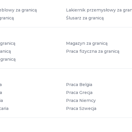
eblowy za granicą
Lakiernik przemysłowy za gran
granicą
Ślusarz za granicą
granicą
Magazyn za granicą
anicą
Praca fizyczna za granicą
 granicą
a
Praca Belgia
a
Praca Grecja
ia
Praca Niemcy
aria
Praca Szwecja