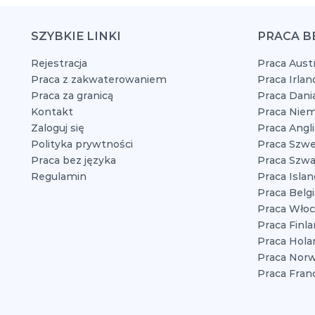
SZYBKIE LINKI
PRACA B
Rejestracja
Praca Austr
Praca z zakwaterowaniem
Praca Irlan
Praca za granicą
Praca Dani
Kontakt
Praca Niem
Zaloguj się
Praca Angli
Polityka prywtności
Praca Szwe
Praca bez języka
Praca Szwaj
Regulamin
Praca Islan
Praca Belgi
Praca Włoc
Praca Finla
Praca Hola
Praca Norw
Praca Franc