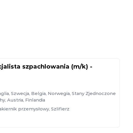
cjalista szpachlowania (m/k) -
glia
,
Szwecja
,
Belgia
,
Norwegia
,
Stany Zjednoczone
hy
,
Austria
,
Finlandia
akiernik przemysłowy
,
Szlifierz