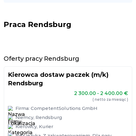
Praca Rendsburg
Oferty pracy Rendsburg
Kierowca dostaw paczek (m/k)
Rendsburg
2 300.00 - 2 400.00
€
( netto za miesiąc )
Firma:
CompetentSolutions GmbH
Niemcy
,
Rendsburg
Kierowcy
,
Kurier
Bez języka
,
Z zakwaterowaniem
,
Dla pary