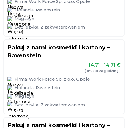
Firma:
Work Force Sp. z o.o. Opole
Holandia
,
Ravenstein
Magazyn
Bez języka
,
Z zakwaterowaniem
Pakuj z nami kosmetki i kartony –
Ravenstein
14.71 - 14.71
€
( brutto za godzinę )
Firma:
Work Force Sp. z o.o. Opole
Holandia
,
Ravenstein
Magazyn
Bez języka
,
Z zakwaterowaniem
Pakuj z nami kosmetki i kartony –