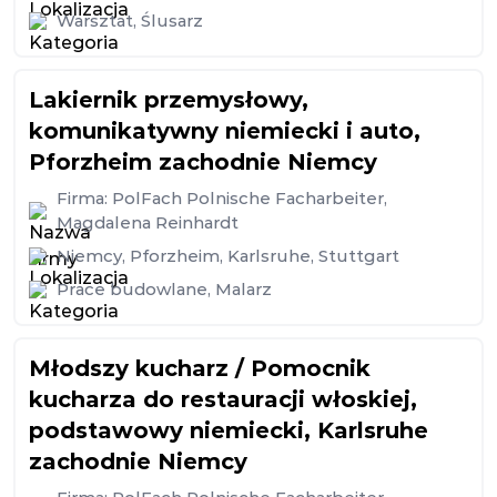
Warsztat
,
Ślusarz
Lakiernik przemysłowy,
komunikatywny niemiecki i auto,
Pforzheim zachodnie Niemcy
Firma:
PolFach Polnische Facharbeiter,
Magdalena Reinhardt
Niemcy
,
Pforzheim
,
Karlsruhe
,
Stuttgart
Prace budowlane
,
Malarz
Młodszy kucharz / Pomocnik
kucharza do restauracji włoskiej,
podstawowy niemiecki, Karlsruhe
zachodnie Niemcy