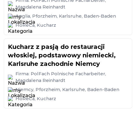
Firma:
PolFach Polnische Facharbeiter,
Magdalena Reinhardt
Anglia
,
Pforzheim
,
Karlsruhe
,
Baden-Baden
HoReCa
,
Kucharz
Kucharz z pasją do restauracji
włoskiej, podstawowy niemiecki,
Karlsruhe zachodnie Niemcy
Firma:
PolFach Polnische Facharbeiter,
Magdalena Reinhardt
Niemcy
,
Pforzheim
,
Karlsruhe
,
Baden-Baden
HoReCa
,
Kucharz