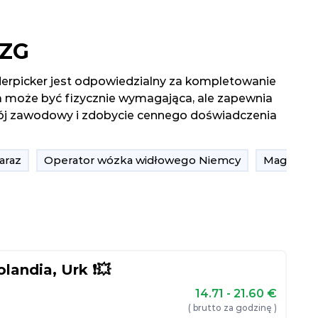
PZG
rderpicker jest odpowiedzialny za kompletowanie
a może być fizycznie wymagająca, ale zapewnia
ozwój zawodowy i zdobycie cennego doświadczenia
araz
Operator wózka widłowego Niemcy
Magazynie
landia, Urk ❗💥
14.71 - 21.60
€
( brutto za godzinę )