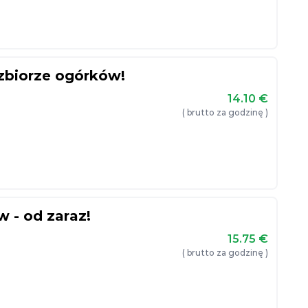
 zbiorze ogórków!
14.10
€
( brutto za godzinę )
w - od zaraz!
15.75
€
( brutto za godzinę )