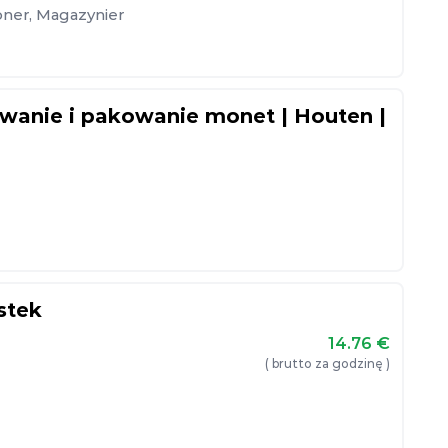
oner
,
Magazynier
nie i pakowanie monet | Houten |
stek
14.76
€
( brutto za godzinę )