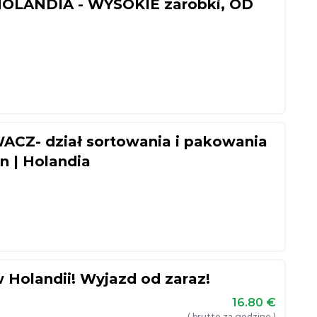
HOLANDIA - WYSOKIE zarobki, OD
Z- dział sortowania i pakowania
 | Holandia
 Holandii! Wyjazd od zaraz!
16.80
€
( brutto za godzinę )