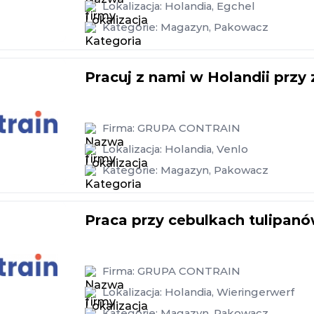
Lokalizacja:
Holandia
,
Egchel
Kategorie:
Magazyn
,
Pakowacz
Pracuj z nami w Holandii przy
Firma:
GRUPA CONTRAIN
Lokalizacja:
Holandia
,
Venlo
Kategorie:
Magazyn
,
Pakowacz
Praca przy cebulkach tulipanó
Firma:
GRUPA CONTRAIN
Lokalizacja:
Holandia
,
Wieringerwerf
Kategorie:
Magazyn
,
Pakowacz