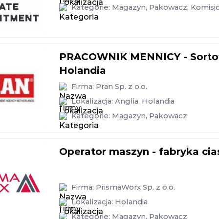
Kategorie:
Magazyn
,
Pakowacz
,
Komisj
PRACOWNIK MENNICY - Sortowa
Holandia
Firma:
Pran Sp. z o.o.
Lokalizacja:
Anglia
,
Holandia
Kategorie:
Magazyn
,
Pakowacz
Operator maszyn - fabryka cia
Firma:
PrismaWorx Sp. z o.o.
Lokalizacja:
Holandia
Kategorie:
Magazyn
,
Pakowacz