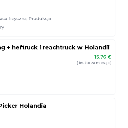
aca fizyczna
,
Produkcja
ry
g + heftruck i reachtruck w Holandii
15.76
€
( brutto za miesiąc )
Picker Holandia