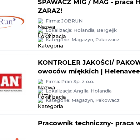
SPAWACZ MIG / MAG - praca 
ZARAZ!
Firma:
JOBRUN
Lokalizacja:
Holandia
,
Bergeijk
Kategorie:
Magazyn
,
Pakowacz
KONTROLER JAKOŚCI/ PAKOWAC
owoców miękkich | Helenaveen
Firma:
Pran Sp. z o.o.
Lokalizacja:
Anglia
,
Holandia
Kategorie:
Magazyn
,
Pakowacz
Pracownik techniczny- praca w