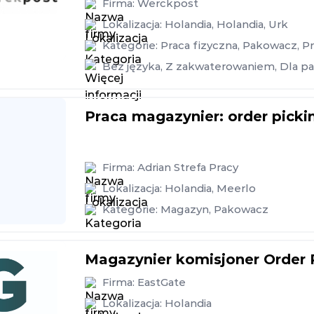
Firma:
Werckpost
Lokalizacja:
Holandia
,
Holandia
,
Urk
Kategorie:
Praca fizyczna
,
Pakowacz
,
Pr
Bez języka
,
Z zakwaterowaniem
,
Dla pa
Praca magazynier: order pickin
Firma:
Adrian Strefa Pracy
Lokalizacja:
Holandia
,
Meerlo
Kategorie:
Magazyn
,
Pakowacz
Magazynier komisjoner Order 
Firma:
EastGate
Lokalizacja:
Holandia