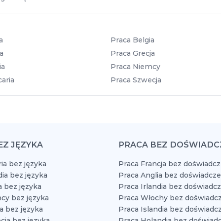
a
Praca Belgia
a
Praca Grecja
ia
Praca Niemcy
aria
Praca Szwecja
EZ JĘZYKA
PRACA BEZ DOŚWIADC
ia bez języka
Praca Francja bez doświadcz
dia bez języka
Praca Anglia bez doświadcze
a bez języka
Praca Irlandia bez doświadc
cy bez języka
Praca Włochy bez doświadcz
a bez języka
Praca Islandia bez doświadc
cja bez języka
Praca Holandia bez doświad