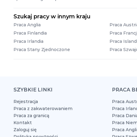
Szukaj pracy w innym kraju
Praca Anglia
Praca Austri
Praca Finlandia
Praca Francj
Praca Irlandia
Praca Island
Praca Stany Zjednoczone
Praca Szwajc
SZYBKIE LINKI
PRACA B
Rejestracja
Praca Austr
Praca z zakwaterowaniem
Praca Irlan
Praca za granicą
Praca Dani
Kontakt
Praca Niem
Zaloguj się
Praca Angli
Polityka prywtności
Praca Szwe