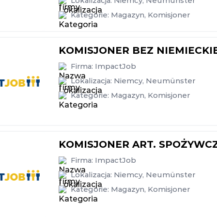
Lokalizacja:
Niemcy
,
Neumünster
Kategorie:
Magazyn
,
Komisjoner
KOMISJONER BEZ NIEMIECKI
Firma:
ImpactJob
Lokalizacja:
Niemcy
,
Neumünster
Kategorie:
Magazyn
,
Komisjoner
KOMISJONER ART. SPOŻYWCZ
Firma:
ImpactJob
Lokalizacja:
Niemcy
,
Neumünster
Kategorie:
Magazyn
,
Komisjoner