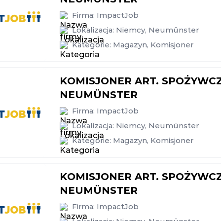
Firma:
ImpactJob
Lokalizacja:
Niemcy
,
Neumünster
Kategorie:
Magazyn
,
Komisjoner
KOMISJONER ART. SPOŻYWCZ
NEUMÜNSTER
Firma:
ImpactJob
Lokalizacja:
Niemcy
,
Neumünster
Kategorie:
Magazyn
,
Komisjoner
KOMISJONER ART. SPOŻYWCZ
NEUMÜNSTER
Firma:
ImpactJob