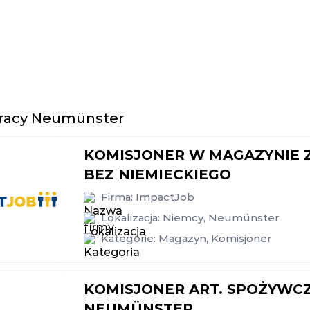
pracy Neumünster
KOMISJONER W MAGAZYNIE
BEZ NIEMIECKIEGO
Firma:
ImpactJob
Lokalizacja:
Niemcy
,
Neumünster
Kategorie:
Magazyn
,
Komisjoner
KOMISJONER ART. SPOŻYWCZ
NEUMÜNSTER