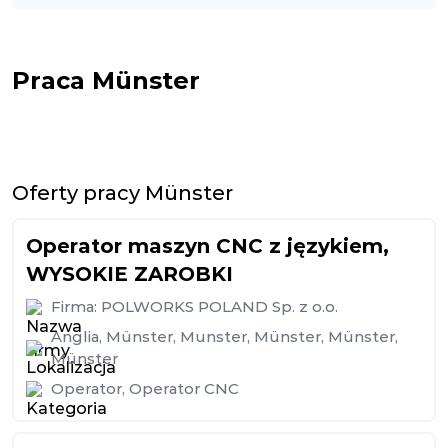
Praca Münster
Oferty pracy Münster
Operator maszyn CNC z językiem,
WYSOKIE ZAROBKI️
Firma:
POLWORKS POLAND Sp. z o.o.
Anglia
,
Münster
,
Munster
,
Münster
,
Münster
,
Münster
Operator
,
Operator CNC