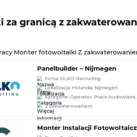
ki za granicą z zakwaterowa
pracy Monter fotowoltaiki Z zakwaterowani
Panelbuilder – Nijmegen
Firma:
SILKO-Recruiting
Lokalizacja:
Holandia
,
Nijmegen
Kategorie:
Operator
,
Prace budowlane
,
Z zakwaterowaniem
Monter Instalacji Fotowoltaic