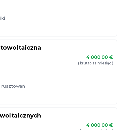
iki
otowoltaiczna
4 000.00
€
( brutto za miesiąc )
 rusztowań
owoltaicznych
4 000.00
€