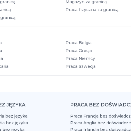
granicą
Magazyn za granicą
anicą
Praca fizyczna za granicą
 granicą
a
Praca Belgia
a
Praca Grecja
ia
Praca Niemcy
aria
Praca Szwecja
EZ JĘZYKA
PRACA BEZ DOŚWIADC
ia bez języka
Praca Francja bez doświadcz
dia bez języka
Praca Anglia bez doświadcze
a bez języka
Praca Irlandia bez doświadc