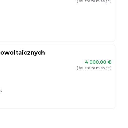
( brutto za miesiąc )
otowoltaicznych
4 000.00
€
( brutto za miesiąc )
k