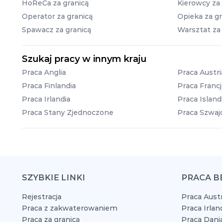
HoReCa za granicą
Kierowcy za 
Operator za granicą
Opieka za gr
Spawacz za granicą
Warsztat za
Szukaj pracy w innym kraju
Praca Anglia
Praca Austri
Praca Finlandia
Praca Francj
Praca Irlandia
Praca Island
Praca Stany Zjednoczone
Praca Szwajc
SZYBKIE LINKI
PRACA B
Rejestracja
Praca Austr
Praca z zakwaterowaniem
Praca Irlan
Praca za granicą
Praca Dani