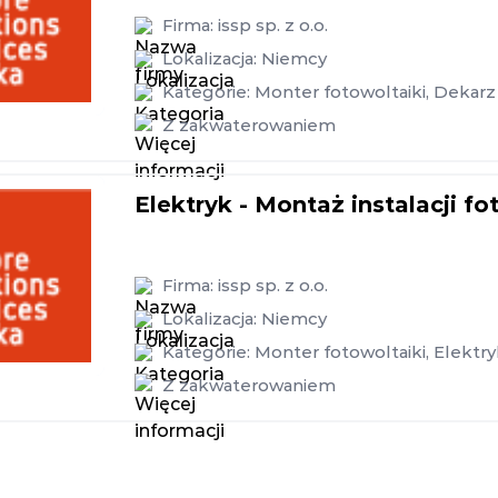
Firma:
issp sp. z o.o.
Lokalizacja:
Niemcy
Kategorie:
Monter fotowoltaiki
,
Dekarz
Z zakwaterowaniem
Elektryk - Montaż instalacji f
Firma:
issp sp. z o.o.
Lokalizacja:
Niemcy
Kategorie:
Monter fotowoltaiki
,
Elektry
Z zakwaterowaniem