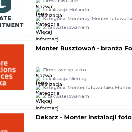
Firma:
EastGate
Lokalizacja:
Holandia
Kategorie:
Monterzy
,
Monter fotowolta
Z zakwaterowaniem
Monter Rusztowań - branża F
Firma:
issp sp. z o.o.
Lokalizacja:
Niemcy
Kategorie:
Monter fotowoltaiki
,
Monter
Z zakwaterowaniem
Dekarz - Monter instalacji fot