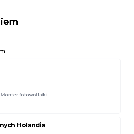
niem
em
Monter fotowoltaiki
znych Holandia