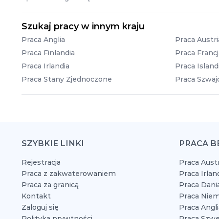
Szukaj pracy w innym kraju
Praca Anglia
Praca Austri
Praca Finlandia
Praca Francj
Praca Irlandia
Praca Island
Praca Stany Zjednoczone
Praca Szwajc
SZYBKIE LINKI
PRACA B
Rejestracja
Praca Austr
Praca z zakwaterowaniem
Praca Irlan
Praca za granicą
Praca Dani
Kontakt
Praca Niem
Zaloguj się
Praca Angli
Polityka prywtności
Praca Szwe