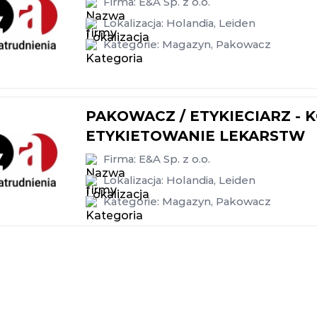
Firma:
E&A Sp. z o.o.
Lokalizacja:
Holandia
,
Leiden
Kategorie:
Magazyn
,
Pakowacz
PAKOWACZ / ETYKIECIARZ -
ETYKIETOWANIE LEKARSTW
Firma:
E&A Sp. z o.o.
Lokalizacja:
Holandia
,
Leiden
Kategorie:
Magazyn
,
Pakowacz