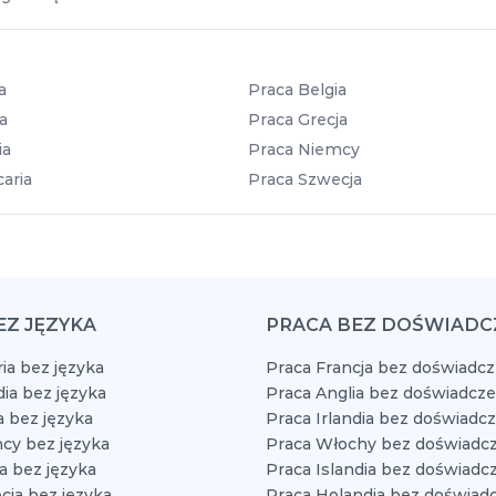
a
Praca Belgia
a
Praca Grecja
ia
Praca Niemcy
aria
Praca Szwecja
EZ JĘZYKA
PRACA BEZ DOŚWIADC
ia bez języka
Praca Francja bez doświadcz
dia bez języka
Praca Anglia bez doświadcze
a bez języka
Praca Irlandia bez doświadc
cy bez języka
Praca Włochy bez doświadcz
a bez języka
Praca Islandia bez doświadc
cja bez języka
Praca Holandia bez doświad