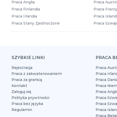
Praca Anglia
Praca Austri
Praca Finlandia
Praca Francj
Praca Irlandia
Praca Island
Praca Stany Zjednoczone
Praca Szwajc
SZYBKIE LINKI
PRACA B
Rejestracja
Praca Austr
Praca z zakwaterowaniem
Praca Irlan
Praca za granicą
Praca Dani
Kontakt
Praca Niem
Zaloguj się
Praca Angli
Polityka prywtności
Praca Szwe
Praca bez języka
Praca Szwaj
Regulamin
Praca Islan
Praca Belgi