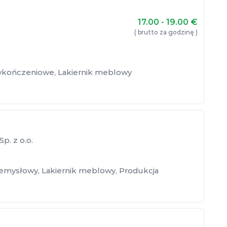
17.00 - 19.00
€
( brutto za godzinę )
ykończeniowe
,
Lakiernik meblowy
. z o.o.
zemysłowy
,
Lakiernik meblowy
,
Produkcja