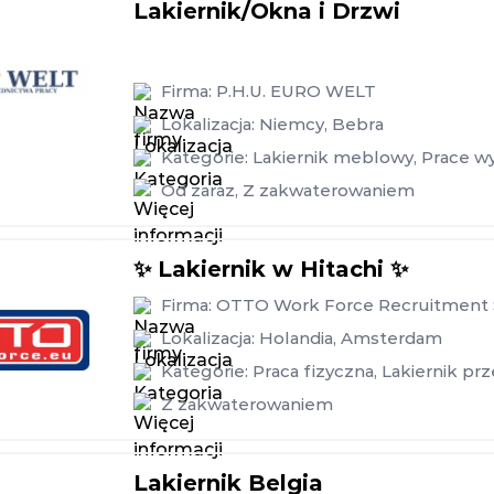
Lakiernik/Okna i Drzwi
Firma:
P.H.U. EURO WELT
Lokalizacja:
Niemcy
,
Bebra
Kategorie:
Lakiernik meblowy
,
Prace w
Od zaraz
,
Z zakwaterowaniem
✨ Lakiernik w Hitachi ✨
Firma:
OTTO Work Force Recruitment Sp
Lokalizacja:
Holandia
,
Amsterdam
Kategorie:
Praca fizyczna
,
Lakiernik pr
Z zakwaterowaniem
Lakiernik Belgia