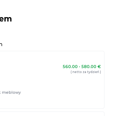
iem
m
560.00 - 580.00
€
( netto za tydzień )
ik meblowy