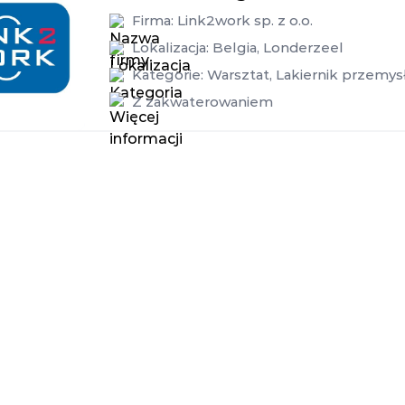
Firma:
Link2work sp. z o.o.
Lokalizacja:
Belgia
,
Londerzeel
Kategorie:
Warsztat
,
Lakiernik przemy
Z zakwaterowaniem