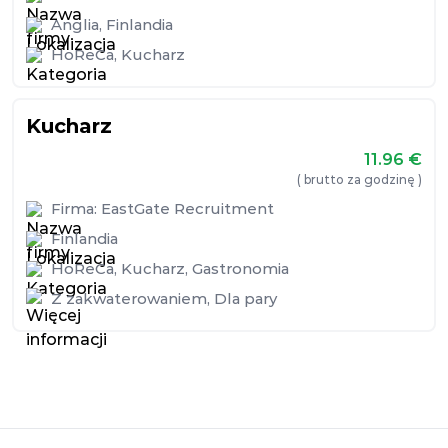
Anglia
,
Finlandia
HoReCa
,
Kucharz
Kucharz
11.96
€
( brutto za godzinę )
Firma:
EastGate Recruitment
Finlandia
HoReCa
,
Kucharz
,
Gastronomia
Z zakwaterowaniem
,
Dla pary