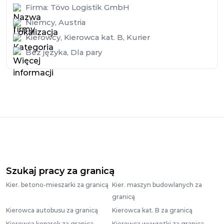
Firma:
Tövo Logistik GmbH
Niemcy
,
Austria
Kierowcy
,
Kierowca kat. B
,
Kurier
Bez języka
,
Dla pary
Szukaj pracy za granicą
Kier. betono-mieszarki za granicą
Kier. maszyn budowlanych za
granicą
Kierowca autobusu za granicą
Kierowca kat. B za granicą
Kierowca koparek za granicą
Kierowca wywrotki za granicą