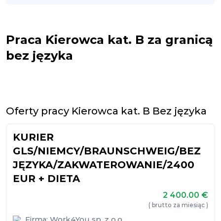
Praca Kierowca kat. B za granicą
bez języka
Oferty pracy Kierowca kat. B Bez języka
KURIER
GLS/NIEMCY/BRAUNSCHWEIG/BEZ
JĘZYKA/ZAKWATEROWANIE/2400
EUR + DIETA
2 400.00
€
( brutto za miesiąc )
Firma:
Work4You sp. z o.o.