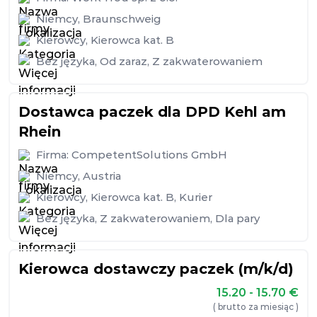
Niemcy
,
Braunschweig
Kierowcy
,
Kierowca kat. B
Bez języka
,
Od zaraz
,
Z zakwaterowaniem
Dostawca paczek dla DPD Kehl am
Rhein
Firma:
CompetentSolutions GmbH
Niemcy
,
Austria
Kierowcy
,
Kierowca kat. B
,
Kurier
Bez języka
,
Z zakwaterowaniem
,
Dla pary
Kierowca dostawczy paczek (m/k/d)
15.20 - 15.70
€
( brutto za miesiąc )