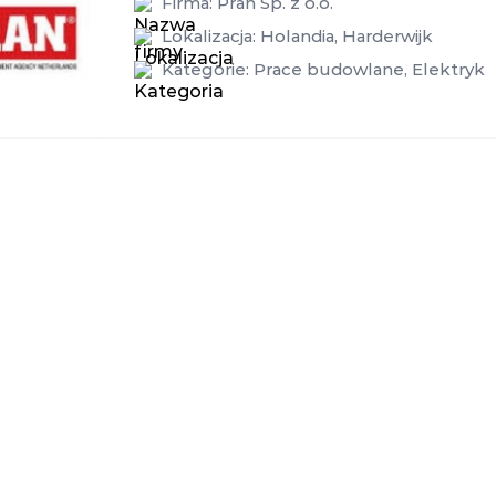
Firma:
Pran Sp. z o.o.
Lokalizacja:
Holandia
,
Harderwijk
Kategorie:
Prace budowlane
,
Elektryk