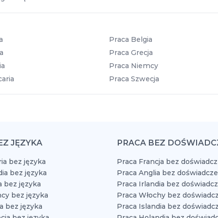
a
Praca Belgia
a
Praca Grecja
ia
Praca Niemcy
aria
Praca Szwecja
EZ JĘZYKA
PRACA BEZ DOŚWIADC
ia bez języka
Praca Francja bez doświadcz
dia bez języka
Praca Anglia bez doświadcze
a bez języka
Praca Irlandia bez doświadc
cy bez języka
Praca Włochy bez doświadcz
a bez języka
Praca Islandia bez doświadc
cja bez języka
Praca Holandia bez doświad