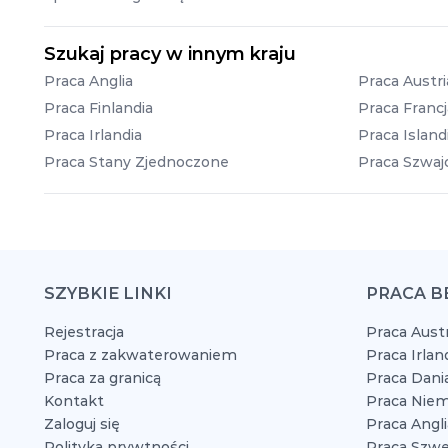
Szukaj pracy w innym kraju
Praca Anglia
Praca Austri
Praca Finlandia
Praca Francj
Praca Irlandia
Praca Island
Praca Stany Zjednoczone
Praca Szwajc
SZYBKIE LINKI
PRACA B
Rejestracja
Praca Austr
Praca z zakwaterowaniem
Praca Irlan
Praca za granicą
Praca Dani
Kontakt
Praca Niem
Zaloguj się
Praca Angli
Polityka prywtności
Praca Szwe