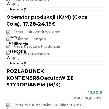
Operator produkcji (K/M) (Coca
Cola), 17,28-24,19€
Firma:
Link2work sp. z o.o.
Holandia
,
Dongen
Praca fizyczna
,
Produkcja
Z zakwaterowaniem
ROZŁADUNEK
KONTENER&Oacute;W ZE
STYROPIANEM (M/K)
13.50
€
( brutto za godzinę )
Firma:
AB Job Service Polska Sp. z o.o.