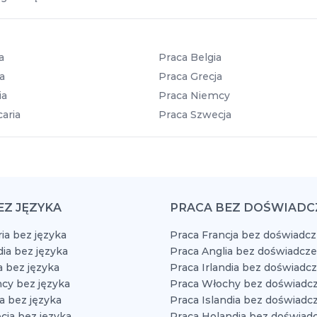
a
Praca Belgia
a
Praca Grecja
ia
Praca Niemcy
aria
Praca Szwecja
EZ JĘZYKA
PRACA BEZ DOŚWIADC
ia bez języka
Praca Francja bez doświadcz
dia bez języka
Praca Anglia bez doświadcze
a bez języka
Praca Irlandia bez doświadc
cy bez języka
Praca Włochy bez doświadcz
a bez języka
Praca Islandia bez doświadc
cja bez języka
Praca Holandia bez doświad