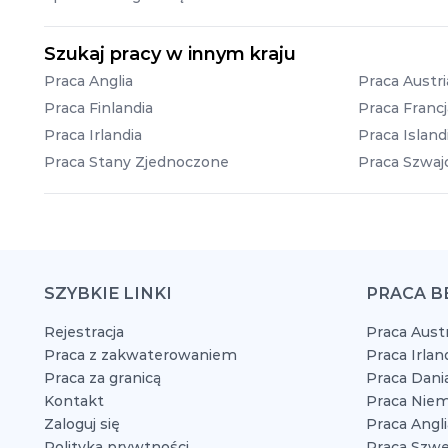
Szukaj pracy w innym kraju
Praca Anglia
Praca Austri
Praca Finlandia
Praca Francj
Praca Irlandia
Praca Island
Praca Stany Zjednoczone
Praca Szwajc
SZYBKIE LINKI
PRACA B
Rejestracja
Praca Austr
Praca z zakwaterowaniem
Praca Irlan
Praca za granicą
Praca Dani
Kontakt
Praca Niem
Zaloguj się
Praca Angli
Polityka prywtności
Praca Szwe