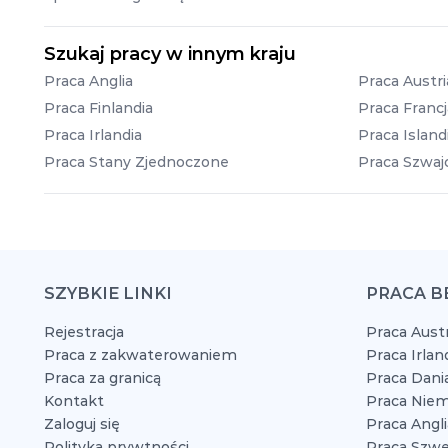
Szukaj pracy w innym kraju
Praca Anglia
Praca Austri
Praca Finlandia
Praca Francj
Praca Irlandia
Praca Island
Praca Stany Zjednoczone
Praca Szwajc
SZYBKIE LINKI
PRACA B
Rejestracja
Praca Austr
Praca z zakwaterowaniem
Praca Irlan
Praca za granicą
Praca Dani
Kontakt
Praca Niem
Zaloguj się
Praca Angli
Polityka prywtności
Praca Szwe