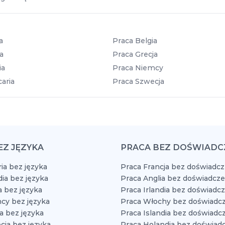
a
Praca Belgia
a
Praca Grecja
ia
Praca Niemcy
aria
Praca Szwecja
EZ JĘZYKA
PRACA BEZ DOŚWIADC
ia bez języka
Praca Francja bez doświadcz
dia bez języka
Praca Anglia bez doświadcze
a bez języka
Praca Irlandia bez doświadc
cy bez języka
Praca Włochy bez doświadcz
a bez języka
Praca Islandia bez doświadc
cja bez języka
Praca Holandia bez doświad