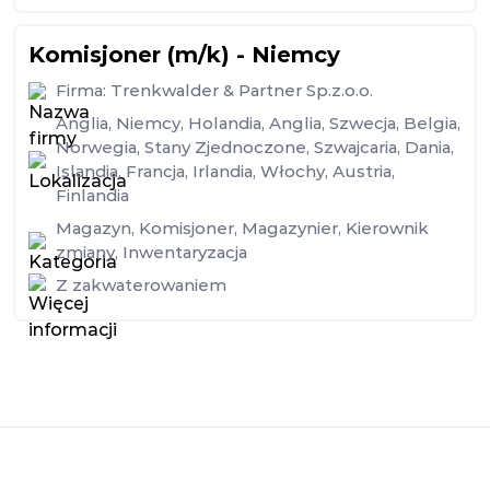
Komisjoner (m/k) - Niemcy
Firma:
Trenkwalder & Partner Sp.z.o.o.
Anglia
,
Niemcy
,
Holandia
,
Anglia
,
Szwecja
,
Belgia
,
Norwegia
,
Stany Zjednoczone
,
Szwajcaria
,
Dania
,
Islandia
,
Francja
,
Irlandia
,
Włochy
,
Austria
,
Finlandia
Magazyn
,
Komisjoner
,
Magazynier
,
Kierownik
zmiany
,
Inwentaryzacja
Z zakwaterowaniem