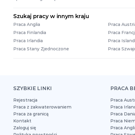
Szukaj pracy w innym kraju
Praca Anglia
Praca Austri
Praca Finlandia
Praca Francj
Praca Irlandia
Praca Island
Praca Stany Zjednoczone
Praca Szwajc
SZYBKIE LINKI
PRACA B
Rejestracja
Praca Austr
Praca z zakwaterowaniem
Praca Irlan
Praca za granicą
Praca Dani
Kontakt
Praca Niem
Zaloguj się
Praca Angli
Polityka prywtności
Praca Szwe