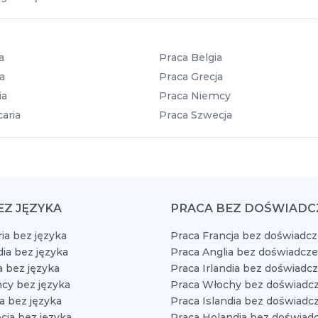
a
Praca Belgia
a
Praca Grecja
ia
Praca Niemcy
aria
Praca Szwecja
EZ JĘZYKA
PRACA BEZ DOŚWIADC
ia bez języka
Praca Francja bez doświadcz
dia bez języka
Praca Anglia bez doświadcze
a bez języka
Praca Irlandia bez doświadc
cy bez języka
Praca Włochy bez doświadcz
a bez języka
Praca Islandia bez doświadc
cja bez języka
Praca Holandia bez doświad