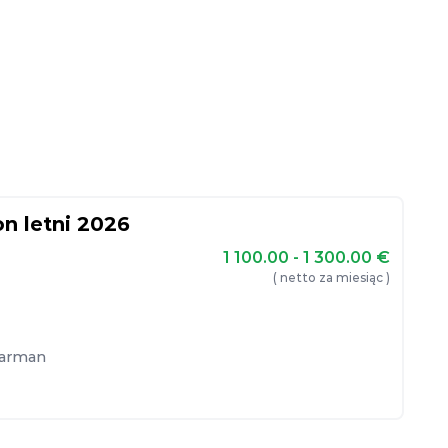
on letni 2026
1 100.00 - 1 300.00
€
( netto za miesiąc )
arman