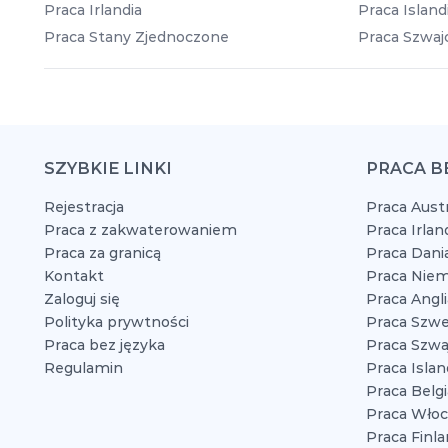
Praca Irlandia
Praca Island
Praca Stany Zjednoczone
Praca Szwajc
SZYBKIE LINKI
PRACA B
Rejestracja
Praca Austr
Praca z zakwaterowaniem
Praca Irlan
Praca za granicą
Praca Dani
Kontakt
Praca Niem
Zaloguj się
Praca Angli
Polityka prywtności
Praca Szwe
Praca bez języka
Praca Szwaj
Regulamin
Praca Islan
Praca Belgi
Praca Włoc
Praca Finla