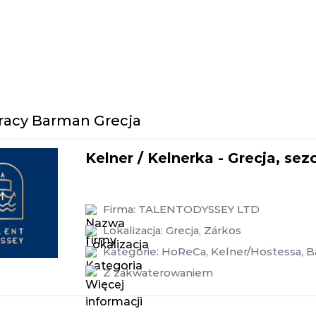
pracy Barman Grecja
Kelner / Kelnerka - Grecja, sez
Firma:
TALENTODYSSEY LTD
Lokalizacja:
Grecja
,
Zárkos
Kategorie:
HoReCa
,
Kelner/Hostessa
,
B
Z zakwaterowaniem