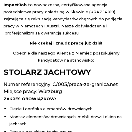
Impact
Job
to nowoczesna, certyfikowana agencja
pośrednictwa pracy z siedzibą w Skawinie (KRAZ 14019)
zajmująca się rekrutacją kandydatów chętnych do podjęcia
pracy w Niemczech I Austrii. Nasze doświadczenie i
profesjonalizm są gwarancją sukcesu.
Nie czekaj i znajdź pracę już dziś!
Obecnie dla naszego Klienta z Niemiec poszukujemy
kandydatów na stanowisko:
STOLARZ JACHTOWY
Numer referencyjny: C/003/praca-za-granica.net
Miejsce pracy:
Würzburg
ZAKRES OBOWIĄZKÓW:
Cięcie i obróbka elementów drewnianych
Montaż elementów drewnianych, mebli, drzwi i okien na
jachtach
Praca z rysunkiem technicznym