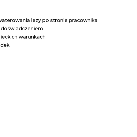
terowania leży po stronie pracownika
im doświadczeniem
mieckich warunkach
adek