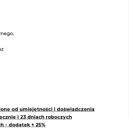
znego,
az
ione od umiejętności i doświadczenia
ęcznie i 23 dniach roboczych
h - dodatek + 25%