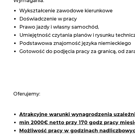
Wymagania:
Wykształcenie zawodowe kierunkowe
Doświadczenie w pracy
Prawo jazdy i własny samochód,
Umiejętność czytania planów i rysunku technic
Podstawowa znajomość języka niemieckiego
Gotowość do podjęcia pracy za granicą, od zar
Oferujemy:
Atrakcyjne warunki wynagrodzenia uzależn
min 2000€ netto przy 170 godz pracy miesi
Możliwość pracy w godzinach nadliczbowyc