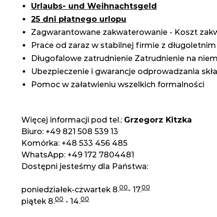
Urlaubs- und Weihnachtsgeld
25 dni płatnego urlopu
Zagwarantowane zakwaterowanie - Koszt zakwa
Prace od zaraz w stabilnej firmie z długoletn
Długofalowe zatrudnienie Zatrudnienie na nie
Ubezpieczenie i gwarancje odprowadzania skł
Pomoc w załatwieniu wszelkich formalności
Więcej informacji pod tel.:
Grzegorz Kitzka
Biuro: +49 821 508 539 13
Komórka: +48 533 456 485
WhatsApp: +49 172 7804481
Dostępni jesteśmy dla Państwa:
00
00
poniedziałek-czwartek 8.
- 17.
00
00
piątek 8.
- 14.