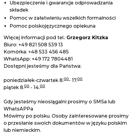
Ubezpieczenie i gwarancje odprowadzania
składek
Pomoc w załatwieniu wszelkich formalności
Pomoc polskojęzycznego opiekuna
Więcej informacji pod tel.:
Grzegorz Kitzka
Biuro: +49 821 508 539 13
Komórka: +48 533 456 485
WhatsApp: +49 172 7804481
Dostępni jesteśmy dla Państwa:
00
00
poniedziałek-czwartek 8.
- 17.
00
00
piątek 8.
- 14.
Gdy jesteśmy nieosiągalni prosimy o SMSa lub
WhatsAPPa
Mówimy po polsku. Osoby zainteresowane prosimy
o przesłanie swoich dokumentów w języku polskim
lub niemieckim.