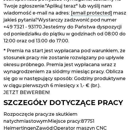
Twoje zgłoszenie."Aplikuj teraz" lub wyślij nam
wiadomość e-mail na adres:
[email protected]
masz
jakieś pytania?Wystarczy zadzwonić pod numer
+49 7321 - 93170.Jesteśmy do Państwa dyspozycji
od poniedziałku do piątku w godzinach od 08:00 do
12:00 oraz od 13:00 do 17:00.
* Premia na start jest wypłacana pod warunkiem, że
stosunek pracy nie zostanie rozwiązany po upływie
okresu próbnego. Premia jest wypłacana wraz z
wynagrodzeniem za siódmy miesiąc pracy. Oblicza
się go w następujący sposób: Godziny produktywne
w ciągu pierwszych 6 miesięcy x 1,- € (br.).
JETZT BEWERBEN!
SZCZEGÓŁY DOTYCZĄCE PRACY
Rozpoczęcie pracy:ze skutkiem
natychmiastowymMiejsce pracy:87751
HeimertingenZawód:Operator maszyn CNC