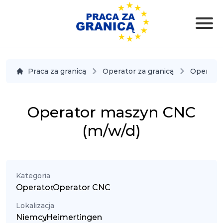
Praca za granicą
Operator za granicą
Operato
Operator maszyn CNC
(m/w/d)
Kategoria
Operator
,
Operator CNC
Lokalizacja
Niemcy
,
Heimertingen