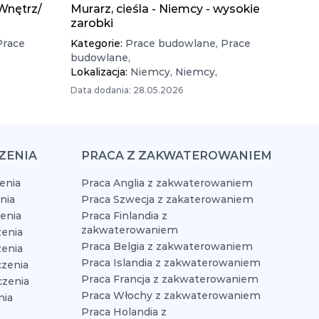
Wnętrz/
Murarz, cieśla - Niemcy - wysokie
zarobki
Prace
Kategorie:
Prace budowlane,
Prace
budowlane,
Lokalizacja:
Niemcy,
Niemcy,
Data dodania: 28.05.2026
ZENIA
PRACA Z ZAKWATEROWANIEM
enia
Praca Anglia z zakwaterowaniem
nia
Praca Szwecja z zakaterowaniem
zenia
Praca Finlandia z
zakwaterowaniem
enia
Praca Belgia z zakwaterowaniem
zenia
Praca Islandia z zakwaterowaniem
czenia
Praca Francja z zakwaterowaniem
czenia
Praca Włochy z zakwaterowaniem
nia
Praca Holandia z