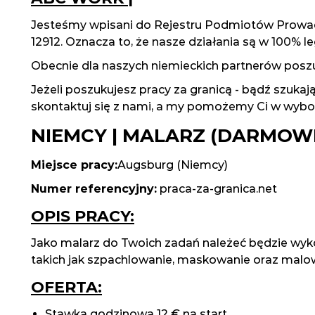
Jesteśmy wpisani do Rejestru Podmiotów Prowa
12912. Oznacza to, że nasze działania są w 100% le
Obecnie dla naszych niemieckich partnerów pos
Jeżeli poszukujesz pracy za granicą - bądź szukaj
skontaktuj się z nami, a my pomożemy Ci w wybor
NIEMCY | MALARZ (DARMOW
Miejsce pracy:
Augsburg (Niemcy)
Numer referencyjny:
praca-za-granica.net
OPIS PRACY:
Jako malarz do Twoich zadań należeć będzie wyk
takich jak szpachlowanie, maskowanie oraz malow
OFERTA:
Stawka godzinowa 12 € na start,