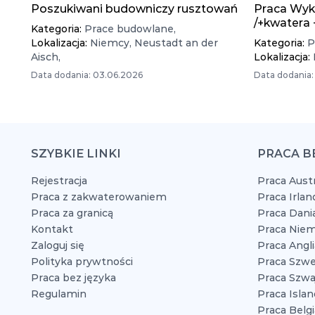
Poszukiwani budowniczy rusztowań
Praca Wyk
/+kwatera
Kategoria:
Prace budowlane,
Lokalizacja:
Niemcy,
Neustadt an der
Kategoria:
P
Aisch,
Lokalizacja:
Data dodania: 03.06.2026
Data dodania:
SZYBKIE LINKI
PRACA B
Rejestracja
Praca Austr
Praca z zakwaterowaniem
Praca Irlan
Praca za granicą
Praca Dani
Kontakt
Praca Niem
Zaloguj się
Praca Angli
Polityka prywtności
Praca Szwe
Praca bez języka
Praca Szwaj
Regulamin
Praca Islan
Praca Belgi