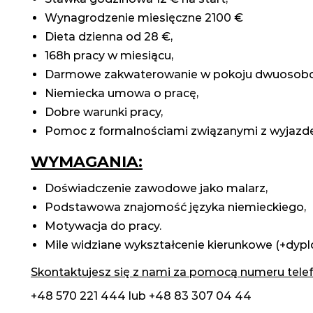
Wynagrodzenie miesięczne 2100 €
Dieta dzienna od 28 €,
168h pracy w miesiącu,
Darmowe zakwaterowanie w pokoju dwuosob
Niemiecka umowa o pracę,
Dobre warunki pracy,
Pomoc z formalnościami związanymi z wyjazd
WYMAGANIA:
Doświadczenie zawodowe jako malarz,
Podstawowa znajomość języka niemieckiego,
Motywacja do pracy.
Mile widziane wykształcenie kierunkowe (+dyp
Skontaktujesz się z nami za pomocą numeru telef
+48 570 221 444 lub +48 83 307 04 44