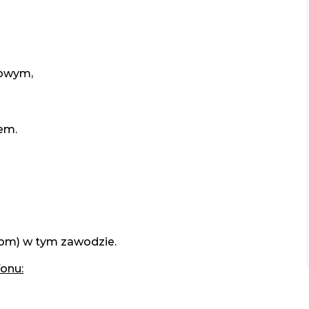
owym,
em.
lom) w tym zawodzie.
onu: