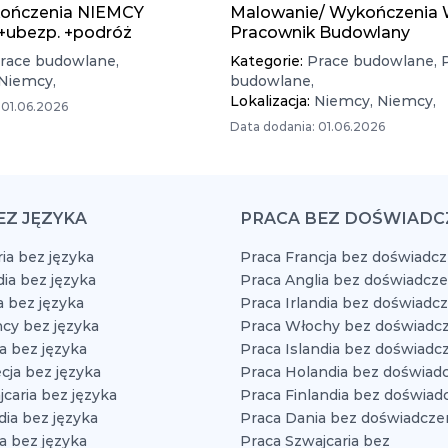
ończenia NIEMCY
Malowanie/ Wykończenia 
 +ubezp. +podróż
Pracownik Budowlany
race budowlane,
Kategorie:
Prace budowlane,
Niemcy,
budowlane,
Lokalizacja:
Niemcy,
Niemcy,
 01.06.2026
Data dodania: 01.06.2026
EZ JĘZYKA
PRACA BEZ DOŚWIADC
ia bez języka
Praca Francja bez doświadcz
dia bez języka
Praca Anglia bez doświadcze
a bez języka
Praca Irlandia bez doświadc
cy bez języka
Praca Włochy bez doświadcz
a bez języka
Praca Islandia bez doświadc
cja bez języka
Praca Holandia bez doświad
caria bez języka
Praca Finlandia bez doświad
dia bez języka
Praca Dania bez doświadcze
a bez języka
Praca Szwajcaria bez