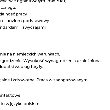
ctwie ogniotrwałym (min. 5 lat).
icznego.
dajność pracy.
ego - poziom podstawowy.
andardami i zwyczajami.
nie na niemieckich warunkach,
nagrodzenie. Wysokość wynagrodzenia uzależniona
dodatki według taryfy.
cjalne i zdrowotne. Praca w zaangażowanym i
ontaktowe:
u w języku polskim: