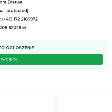
dra Dratwa
ail protected]
 (+49) 172 2189972
) 208 6202945
 TO OGŁOSZENIE
J SWOJE CV