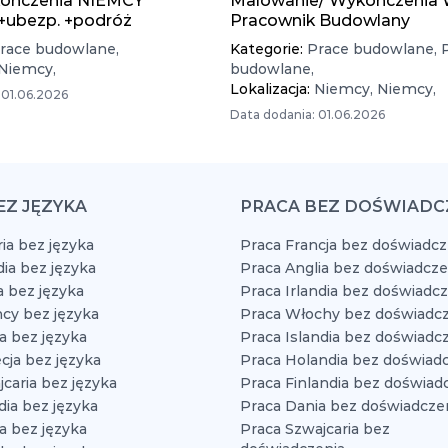
ończenia NIEMCY
Malowanie/ Wykończenia 
 +ubezp. +podróż
Pracownik Budowlany
race budowlane,
Kategorie:
Prace budowlane,
Niemcy,
budowlane,
Lokalizacja:
Niemcy,
Niemcy,
 01.06.2026
Data dodania: 01.06.2026
EZ JĘZYKA
PRACA BEZ DOŚWIADC
ia bez języka
Praca Francja bez doświadcz
dia bez języka
Praca Anglia bez doświadcze
a bez języka
Praca Irlandia bez doświadc
cy bez języka
Praca Włochy bez doświadcz
a bez języka
Praca Islandia bez doświadc
cja bez języka
Praca Holandia bez doświad
caria bez języka
Praca Finlandia bez doświad
dia bez języka
Praca Dania bez doświadcze
a bez języka
Praca Szwajcaria bez