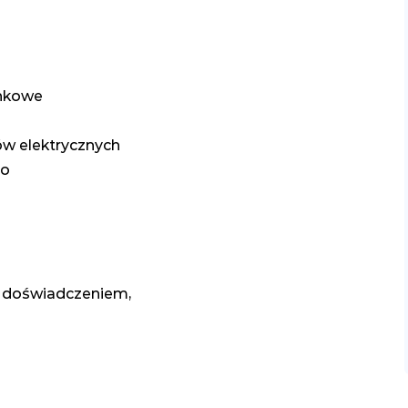
unkowe
ów elektrycznych
go
im doświadczeniem,