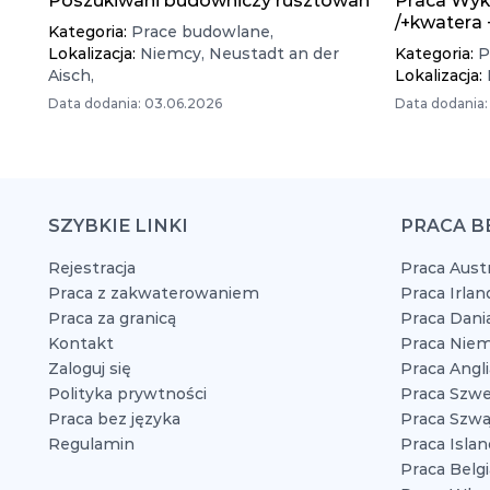
Poszukiwani budowniczy rusztowań
Praca Wyk
/+kwatera
Kategoria:
Prace budowlane,
Lokalizacja:
Niemcy,
Neustadt an der
Kategoria:
P
Aisch,
Lokalizacja:
Data dodania: 03.06.2026
Data dodania:
SZYBKIE LINKI
PRACA B
Rejestracja
Praca Austr
Praca z zakwaterowaniem
Praca Irlan
Praca za granicą
Praca Dani
Kontakt
Praca Niem
Zaloguj się
Praca Angli
Polityka prywtności
Praca Szwe
Praca bez języka
Praca Szwaj
Regulamin
Praca Islan
Praca Belgi