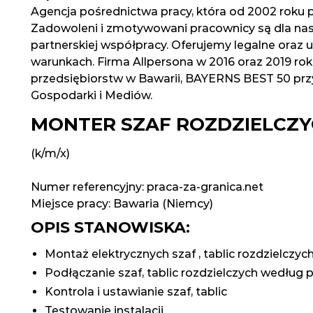
Agencja pośrednictwa pracy, która od 2002 roku pr
Zadowoleni i zmotywowani pracownicy są dla nas
partnerskiej współpracy. Oferujemy legalne oraz u
warunkach. Firma Allpersona w 2016 oraz 2019 roku
przedsiębiorstw w Bawarii, BAYERNS BEST 50 prz
Gospodarki i Mediów.
MONTER SZAF ROZDZIELCZY
(k/m/x)
Numer referencyjny: praca-za-granica.net
Miejsce pracy:
Bawaria (Niemcy)
OPIS STANOWISKA:
Montaż elektrycznych szaf , tablic rozdzielczyc
Podłączanie szaf, tablic rozdzielczych według 
Kontrola i ustawianie szaf, tablic
Testowanie instalacji