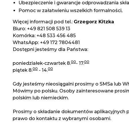
Ubezpieczenie i gwarancje odprowadzania skła
Pomoc w załatwieniu wszelkich formalności,
Więcej informacji pod tel.:
Grzegorz Kitzka
Biuro: +49 821 508 539 13
Komórka: +48 533 456 485
WhatsApp: +49 172 7804481
Dostępni jesteśmy dla Państwa:
00
00
poniedziałek-czwartek 8.
- 17.
00
00
piątek 8.
- 14.
Gdy jesteśmy nieosiągalni prosimy o SMSa lub 
Mówimy po polsku. Osoby zainteresowane prosim
polskim lub niemieckim.
Prosimy o składanie dokumentów aplikacyjnych 
prawo do kontaktu z wybranymi osobami.