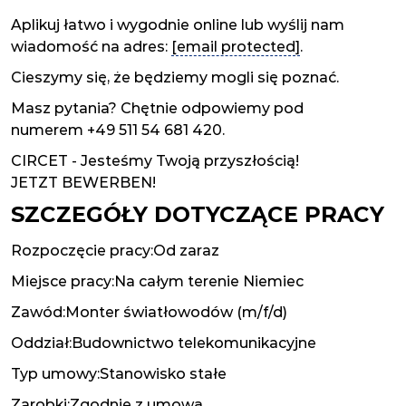
Aplikuj łatwo i wygodnie online lub wyślij nam
wiadomość na adres:
[email protected]
.
Cieszymy się, że będziemy mogli się poznać.
Masz pytania? Chętnie odpowiemy pod
numerem +49 511 54 681 420.
CIRCET - Jesteśmy Twoją przyszłością!
JETZT BEWERBEN!
SZCZEGÓŁY DOTYCZĄCE PRACY
Rozpoczęcie pracy:Od zaraz
Miejsce pracy:Na całym terenie Niemiec
Zawód:Monter światłowodów (m/f/d)
Oddział:Budownictwo telekomunikacyjne
Typ umowy:Stanowisko stałe
Zarobki:Zgodnie z umową