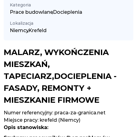
Kategoria
Prace budowlane
,
Docieplenia
Lokalizacja
Niemcy
,
Krefeld
MALARZ, WYKOŃCZENIA
MIESZKAŃ,
TAPECIARZ,DOCIEPLENIA -
FASADY, REMONTY +
MIESZKANIE FIRMOWE
Numer referencyjny: praca-za-granica.net
Miejsce pracy:
krefeld (Niemcy)
Opis stanowiska: