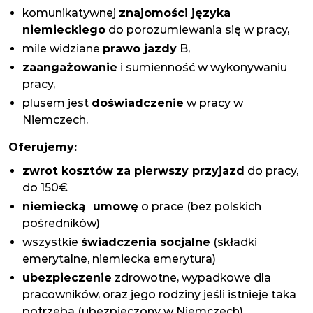
komunikatywnej
znajomości języka
niemieckiego
do porozumiewania się w pracy,
mile widziane
prawo jazdy
B,
zaangażowanie
i sumienność w wykonywaniu
pracy,
plusem jest
doświadczenie
w pracy w
Niemczech,
Oferujemy:
zwrot kosztów za pierwszy przyjazd
do pracy,
do 150€
niemiecką umowę
o prace (bez polskich
pośredników)
wszystkie
świadczenia socjalne
(składki
emerytalne, niemiecka emerytura)
ubezpieczenie
zdrowotne, wypadkowe dla
pracowników, oraz jego rodziny jeśli istnieje taka
potrzeba (ubezpieczony w Niemczech)