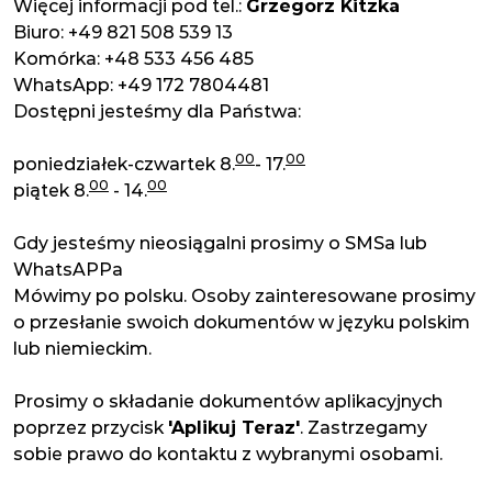
Więcej informacji pod tel.:
Grzegorz Kitzka
Biuro: +49 821 508 539 13
Komórka: +48 533 456 485
WhatsApp: +49 172 7804481
Dostępni jesteśmy dla Państwa:
00
00
poniedziałek-czwartek 8.
- 17.
00
00
piątek 8.
- 14.
Gdy jesteśmy nieosiągalni prosimy o SMSa lub
WhatsAPPa
Mówimy po polsku. Osoby zainteresowane prosimy
o przesłanie swoich dokumentów w języku polskim
lub niemieckim.
Prosimy o składanie dokumentów aplikacyjnych
poprzez przycisk
'Aplikuj Teraz'
. Zastrzegamy
sobie prawo do kontaktu z wybranymi osobami.