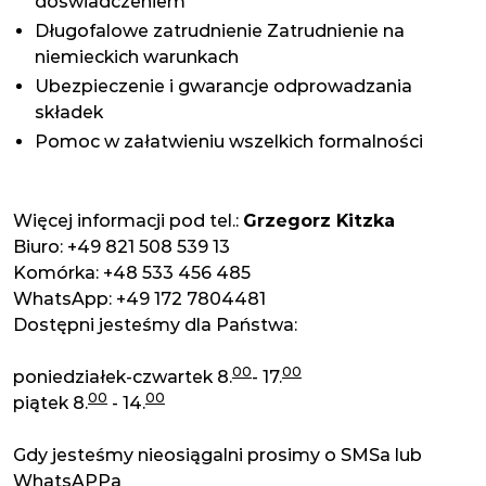
doświadczeniem
Długofalowe zatrudnienie Zatrudnienie na
niemieckich warunkach
Ubezpieczenie i gwarancje odprowadzania
składek
Pomoc w załatwieniu wszelkich formalności
Więcej informacji pod tel.:
Grzegorz Kitzka
Biuro: +49 821 508 539 13
Komórka: +48 533 456 485
WhatsApp: +49 172 7804481
Dostępni jesteśmy dla Państwa:
00
00
poniedziałek-czwartek 8.
- 17.
00
00
piątek 8.
- 14.
Gdy jesteśmy nieosiągalni prosimy o SMSa lub
WhatsAPPa