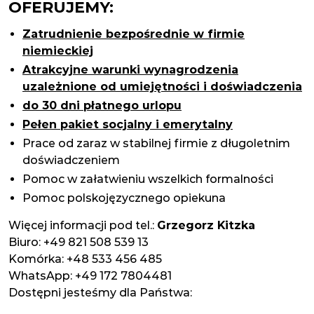
OFERUJEMY:
Zatrudnienie bezpośrednie w firmie
niemieckiej
Atrakcyjne warunki wynagrodzenia
uzależnione od umiejętności i doświadczenia
do 30 dni płatnego urlopu
Pełen pakiet socjalny i emerytalny
Prace od zaraz w stabilnej firmie z długoletnim
doświadczeniem
Pomoc w załatwieniu wszelkich formalności
Pomoc polskojęzycznego opiekuna
Więcej informacji pod tel.:
Grzegorz Kitzka
Biuro: +49 821 508 539 13
Komórka: +48 533 456 485
WhatsApp: +49 172 7804481
Dostępni jesteśmy dla Państwa: