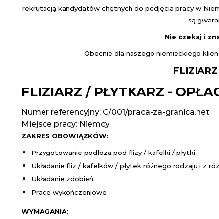
rekrutacją kandydatów chętnych do podjęcia pracy w Niemcz
są gwara
Nie czekaj i zn
Obecnie dla naszego niemieckiego klie
FLIZIARZ
FLIZIARZ / PŁYTKARZ - OP
Numer referencyjny: C/001/praca-za-granica.net
Miejsce pracy:
Niemcy
ZAKRES OBOWIĄZKÓW:
Przygotowanie podłoża pod flizy / kafelki / płytki
Układanie fliz / kafelków / płytek różnego rodzaju i z r
Układanie zdobień
Prace wykończeniowe
WYMAGANIA: