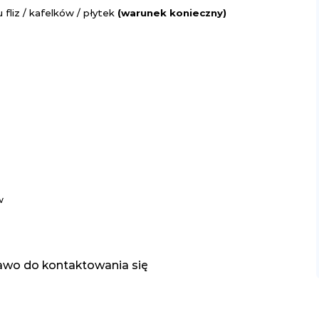
liz / kafelków / płytek
(warunek konieczny)
w
awo do kontaktowania się