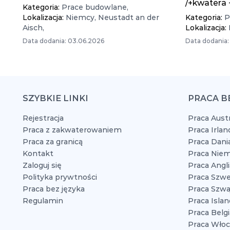
/+kwatera
Kategoria:
Prace budowlane,
Lokalizacja:
Niemcy,
Neustadt an der
Kategoria:
P
Aisch,
Lokalizacja:
Data dodania: 03.06.2026
Data dodania:
SZYBKIE LINKI
PRACA B
Rejestracja
Praca Austr
Praca z zakwaterowaniem
Praca Irlan
Praca za granicą
Praca Dani
Kontakt
Praca Niem
Zaloguj się
Praca Angli
Polityka prywtności
Praca Szwe
Praca bez języka
Praca Szwaj
Regulamin
Praca Islan
Praca Belgi
Praca Włoc