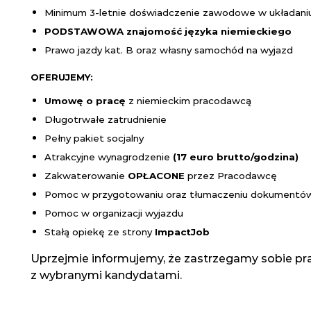
Minimum 3-letnie doświadczenie zawodowe w układaniu f
PODSTAWOWA znajomość języka niemieckiego
Prawo jazdy kat. B oraz własny samochód na wyjazd
OFERUJEMY:
Umowę o pracę
z niemieckim pracodawcą
Długotrwałe zatrudnienie
Pełny pakiet socjalny
Atrakcyjne wynagrodzenie
(
17
euro brutto/godzina)
Zakwaterowanie
OPŁACONE
przez Pracodawcę
Pomoc w przygotowaniu oraz tłumaczeniu dokumentó
Pomoc w organizacji wyjazdu
Stałą opiekę ze strony
Impact
Job
Uprzejmie informujemy, że zastrzegamy sobie pr
z wybranymi kandydatami.