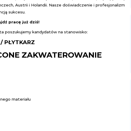
ech, Austrii i Holandii. Nasze doświadczenie i profesjonalizm
ncją sukcesu.
ajdź pracę już dziś!
nta poszukujemy kandydatów na stanowisko:
 / PŁYTKARZ
ŁACONE ZAKWATEROWANIE
óżnego materiału