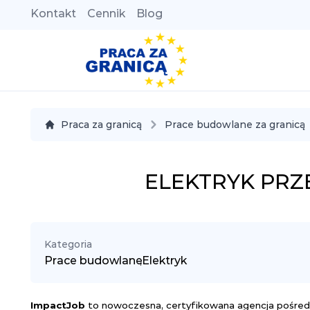
Kontakt
Cennik
Blog
Praca za granicą
Prace budowlane za granicą
ELEKTRYK PR
Kategoria
Prace budowlane
,
Elektryk
Impact
Job
to nowoczesna, certyfikowana agencja pośredni