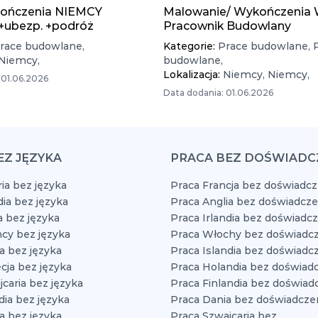
ończenia NIEMCY
Malowanie/ Wykończenia 
 +ubezp. +podróż
Pracownik Budowlany
race budowlane,
Kategorie:
Prace budowlane,
Niemcy,
budowlane,
Lokalizacja:
Niemcy,
Niemcy,
 01.06.2026
Data dodania: 01.06.2026
EZ JĘZYKA
PRACA BEZ DOŚWIADC
ia bez języka
Praca Francja bez doświadcz
dia bez języka
Praca Anglia bez doświadcze
a bez języka
Praca Irlandia bez doświadc
cy bez języka
Praca Włochy bez doświadcz
a bez języka
Praca Islandia bez doświadc
cja bez języka
Praca Holandia bez doświad
caria bez języka
Praca Finlandia bez doświad
dia bez języka
Praca Dania bez doświadcze
a bez języka
Praca Szwajcaria bez