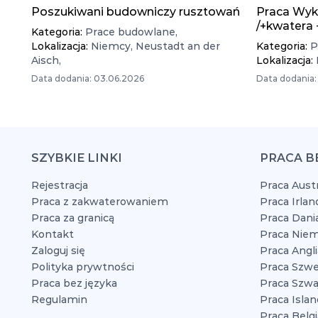
Poszukiwani budowniczy rusztowań
Praca Wyk
/+kwatera
Kategoria:
Prace budowlane,
Lokalizacja:
Niemcy,
Neustadt an der
Kategoria:
P
Aisch,
Lokalizacja:
Data dodania: 03.06.2026
Data dodania:
SZYBKIE LINKI
PRACA B
Rejestracja
Praca Austr
Praca z zakwaterowaniem
Praca Irlan
Praca za granicą
Praca Dani
Kontakt
Praca Niem
Zaloguj się
Praca Angli
Polityka prywtności
Praca Szwe
Praca bez języka
Praca Szwaj
Regulamin
Praca Islan
Praca Belgi