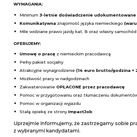
WYMAGANIA:
Minimum
3-letnie doświadczenie udokumentowane
Komunikatywna
znajomość języka niemieckiego
(waru
Mile widziane prawo jazdy kat. B oraz własny samochó
OFERUJEMY:
Umowę o pracę
z niemieckim pracodawcą
Pełny pakiet socjalny
Atrakcyjne wynagrodzenie
(14 euro brutto/godzina +
Możliwość pracy w nadgodzinach
Zakwaterowanie
OPŁACONE przez pracodawcę
Pomoc w przygotowaniu oraz tłumaczeniu dokumentó
Pomoc w organizacji wyjazdu
Stałą opiekę ze strony
Impact
Job
Uprzejmie informujemy, że zastrzegamy sobie pr
z wybranymi kandydatami.